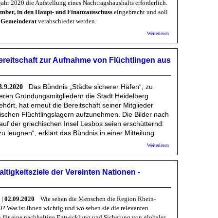
jahr 2020 die Aufstellung eines Nachtragshaushalts erforderlich.
ember, in den Haupt- und Finanzausschuss
eingebracht und soll
m Gemeinderat
verabschiedet werden.
- Kritik der Prüfer unter Verschluss
über Stadt HD:
Weiterlesen
Nachtragshaushalt
2020:
Neuaufnahme von
ereitschaft zur Aufnahme von Flüchtlingen aus
Krediten auf 56,5
Millionen Euro
verdoppelt !
Das Bündnis „Städte sicherer Häfen“, zu
3.9.2020
eren Gründungsmitgliedern die Stadt Heidelberg
ehört, hat erneut die Bereitschaft seiner Mitglieder
ischen Flüchtlingslagern aufzunehmen. Die Bilder nach
uf der griechischen Insel Lesbos seien erschütternd:
zu leugnen“, erklärt das Bündnis in einer Mitteilung.
über „Städte
Weiterlesen
sicherer
Häfen“:
Bereitschaft
tigkeitsziele der Vereinten Nationen -
zur
Aufnahme
von
Flüchtlingen
| 02.09.2020
Wie sehen die Menschen die Region Rhein-
aus Moria
? Was ist ihnen wichtig und wo sehen sie die relevanten
n für eine nachhaltige Entwicklung und Sicherung von globaler