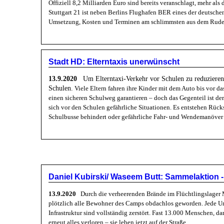
Offiziell 8,2 Milliarden Euro sind bereits veranschlagt, mehr als 
Stuttgart 21 ist neben Berlins Flughafen BER eines der deutsche
Umsetzung, Kosten und Terminen am schlimmsten aus dem Ruder
Stadt HD: Elterntaxis unerwünscht
13.9.2020
Um Elterntaxi-Verkehr vor Schulen zu reduzieren, 
Schulen.
Viele Eltern fahren ihre Kinder mit dem Auto bis vor da
einen sicheren Schulweg garantieren – doch das Gegenteil ist de
sich vor den Schulen gefährliche Situationen. Es entstehen Rücks
Schulbusse behindert oder gefährliche Fahr- und Wendemanöver 
Daniel Kubirski/ Waseem Butt: Sammelaktion - 
13.9.2020
Durch die verheerenden Brände im Flüchtlingslager 
plötzlich alle Bewohner des Camps obdachlos geworden. Jede Unt
Infrastruktur sind vollständig zerstört. Fast 13.000 Menschen, da
erneut alles verloren – sie leben jetzt auf der Straße.