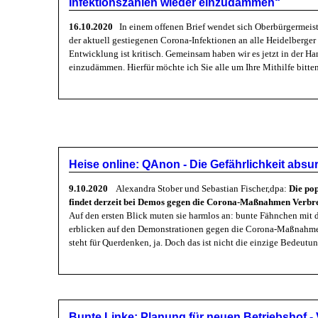
Infektionszahlen wieder einzudämmen“
16.10.2020
In einem offenen Brief wendet sich Oberbürgermeist
der aktuell gestiegenen Corona-Infektionen an alle Heidelberge
Entwicklung ist kritisch. Gemeinsam haben wir es jetzt in der Ha
einzudämmen. Hierfür möchte ich Sie alle um Ihre Mithilfe bitte
Heise online: QAnon - Die Gefährlichkeit abs
9.10.2020
Alexandra Stober und Sebastian Fischer,dpa:
Die po
findet derzeit bei Demos gegen die Corona-Maßnahmen Verbre
Auf den ersten Blick muten sie harmlos an: bunte Fähnchen mit
erblicken auf den Demonstrationen gegen die Corona-Maßnahme
steht für Querdenken, ja. Doch das ist nicht die einzige Bedeutu
Bunte Linke: Planung für neuen Betriebshof -