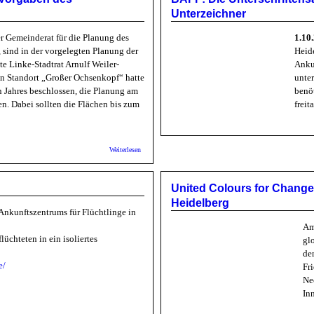
Unterzeichner
r Gemeinderat für die Planung des
1.1
 sind in der vorgelegten Planung der
Heid
nte Linke-Stadtrat Arnulf Weiler-
Anku
en Standort „Großer Ochsenkopf“ hatte
unte
n Jahres beschlossen, die Planung am
benöt
n. Dabei sollten die Flächen bis zum
freit
über Bunte Linke: Planung für neuen Betriebshof - Vorgaben 
Weiterlesen
United Colours for Change 
Heidelberg
Ankunftszentrums für Flüchtlinge in
Am
üchteten in ein isoliertes
gl
de
e/
Fr
Ne
In