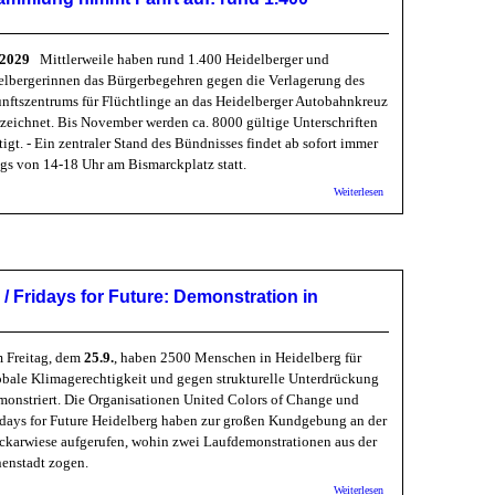
Gegenwissen
0.2029
Mittlerweile haben rund 1.400 Heidelberger und
elbergerinnen das Bürgerbegehren gegen die Verlagerung des
nftszentrums für Flüchtlinge an das Heidelberger Autobahnkreuz
rzeichnet. Bis November werden ca. 8000 gültige Unterschriften
igt. - Ein zentraler Stand des Bündnisses findet ab sofort immer
ags von 14-18 Uhr am Bismarckplatz statt.
über BAFF: Die
Weiterlesen
Unterschriftensammlung
nimmt Fahrt auf: rund
des Gemeinderates nicht eingehalten
1.400 Unterzeichner
/ Fridays for Future: Demonstration in
 Freitag, dem
25.9.
, haben 2500 Menschen in Heidelberg für
obale Klimagerechtigkeit und gegen strukturelle Unterdrückung
monstriert. Die Organisationen United Colors of Change und
idays for Future Heidelberg haben zur großen Kundgebung an der
ckarwiese aufgerufen, wohin zwei Laufdemonstrationen aus der
nenstadt zogen.
über United
Weiterlesen