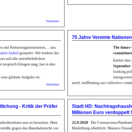
über Bürgerbegehren Ankunftszentrum (BAFF)
Weiterlesen
75 Jahre Vereinte Natione
 mit Partnerorganisationen, ... aus
The future 
balen Aufruf
gestartet: Wir fordern die
commitment
zes auf alle unentbehrlichen
Earlier thi
 utopisch klingen mag, hat in den
September
looking pol
eine globale Aufgabe ist,
intergovern
need: reaffirming our collective comm
über medico international: Patente töten Menschen
Weiterlesen
lichung - Kritik der Prüfer
Stadt HD: Nachtragshausha
Millionen Euro verdoppelt 
ahnhofneubaus neu zu bewerten. Dem
22.9.2020
Die Coronavirus-Pandemie 
rstöße gegen das Haushaltsrecht vor.
Heidelberg erheblich: Massive Einna