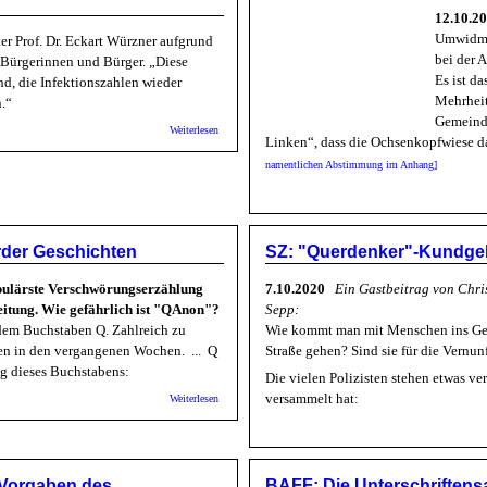
12.10.2
Umwidmun
er Prof. Dr. Eckart Würzner aufgrund
bei der
r Bürgerinnen und Bürger. „Diese
Es ist d
nd, die Infektionszahlen wieder
Mehrheit
n.“
Gemeinde
über OB Würzner: „Gemeinsam haben wir es jetzt in der Han
Weiterlesen
Linken“, dass die Ochsenkopfwiese da
namentlichen Abstimmung im Anhang]
urder Geschichten
SZ: "Querdenker"-Kundge
pulärste Verschwörungserzählung
7.10.2020
Ein Gastbeitrag von Chri
itung. Wie gefährlich ist "QAnon"?
Sepp:
 dem Buchstaben Q. Zahlreich zu
Wie kommt man mit Menschen ins Ge
n in den vergangenen Wochen. ... Q
Straße gehen? Sind sie für die Vernu
ng dieses Buchstabens:
Die vielen Polizisten stehen etwas v
über Heise online: QAnon - Die Gefährlichkeit absurder Gesc
versammelt hat:
Weiterlesen
 Vorgaben des
BAFF: Die Unterschriftens