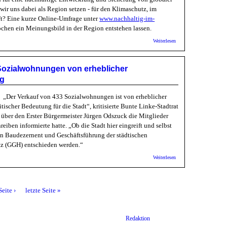
wir uns dabei als Region setzen - für den Klimaschutz, im
aft? Eine kurze Online-Umfrage unter
www.nachhaltig-im-
ür Moria
en ein Meinungsbild in der Region entstehen lassen.
über
Weiterlesen
Metropolregion
RN:
Nachhaltigkeitsziele
Sozialwohnungen von erheblicher
der Vereinten
Nationen - Umfrage
ng
0
„Der Verkauf von 433 Sozialwohnungen ist von erheblicher
itischer Bedeutung für die Stadt“, kritisierte Bunte Linke-Stadtrat
 über den Erster Bürgermeister Jürgen Odszuck die Mitglieder
iben informierte hatte. „Ob die Stadt hier eingreift und selbst
hen Baudezernent und Geschäftsführung der städtischen
itz (GGH) entschieden werden.“
über Bunte
Weiterlesen
Linke: Verkauf
o für Verteilungsgerechtigkeit?
von
Sozialwohnungen
von erheblicher
eite ›
letzte Seite »
sozialpolitischer
Bedeutung
Redaktion