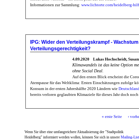
Informationen zur Sammlung:
www.lichtorte.com/heidelberg-hilf
IPG: Wider den Verteilungskrampf - Wachstum 
Verteilungsgerechtigkeit?
4.09.2020 Lukas Hochscheidt, Susa
Klimawandels ist das keine Option me
ohne Social Deal.
Auf den ersten Blick erscheint die Coro
Atempause für das Weltklima: Ersten Einschätzungen zufolge k
Konsum in der ersten Jahreshälfte 2020 Ländern wie
Deutschlan
bereits verloren geglaubten Klimaziele für dieses Jahr doch noch
« erste Seite
‹ vorh
Seiten
Wenn Sie über eine umfangreichere Aktualisierung der "Stadtpolitik
Heidelberg" informiert werden wollen, können Sie sich in unsere
Mailing-Lis