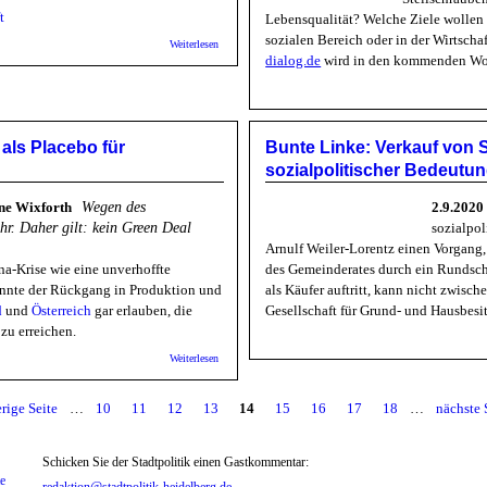
t
Lebensqualität? Welche Ziele wollen 
sozialen Bereich oder in der Wirtsch
über Daniel Kubirski/ Waseem Butt: Sammelaktion - Hilfe f
Weiterlesen
dialog.de
wird in den kommenden Woch
als Placebo für
Bunte Linke: Verkauf von 
sozialpolitischer Bedeutu
nne Wixforth
Wegen des
2.9.202
hr. Daher gilt: kein Green Deal
sozialpol
Arnulf Weiler-Lorentz einen Vorgang,
na-Krise wie eine unverhoffte
des Gemeinderates durch ein Rundschre
önnte der Rückgang in Produktion und
als Käufer auftritt, kann nicht zwisc
d
und
Österreich
gar erlauben, die
Gesellschaft für Grund- und Hausbes
 zu erreichen.
über IPG: Wider den Verteilungskrampf - Wachstum als Placeb
Weiterlesen
erige Seite
…
10
11
12
13
14
15
16
17
18
…
nächste S
Schicken Sie der Stadtpolitik einen Gastkommentar:
te