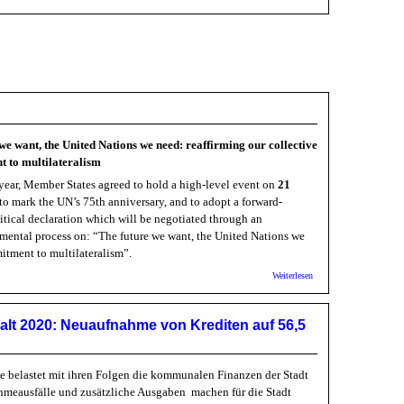
Colours for
Change /
Fridays for
Future:
Demonstration
in Heidelberg
n
we want, the United Nations we need: reaffirming our collective
 to multilateralism
s year, Member States agreed to hold a high-level event on
21
to mark the UN’s 75th anniversary, and to adopt a forward-
itical declaration which will be negotiated through an
mental process on: “The future we want, the United Nations we
itment to multilateralism”.
über 75
Weiterlesen
Jahre
Vereinte
Nationen
lt 2020: Neuaufnahme von Krediten auf 56,5
!
belastet mit ihren Folgen die kommunalen Finanzen der Stadt
hmeausfälle und zusätzliche Ausgaben machen für die Stadt