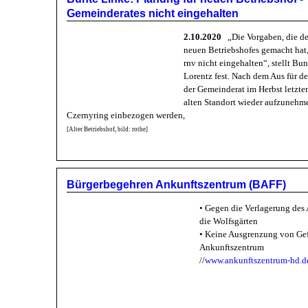
Gemeinderates nicht eingehalten
2.10.2020
„Die Vorgaben, die de
neuen Betriebshofes gemacht hat,
rnv nicht eingehalten“, stellt Bu
Lorentz fest. Nach dem Aus für d
der Gemeinderat im Herbst letzte
alten Standort wieder aufzunehme
Czernyring einbezogen werden,
[Alter Betriebshof, bild: rothe]
Bürgerbegehren Ankunftszentrum (BAFF)
• Gegen die Verlagerung des 
die Wolfsgärten
• Keine Ausgrenzung von Gefl
Ankunftszentrum
//
www.ankunftszentrum-hd.d