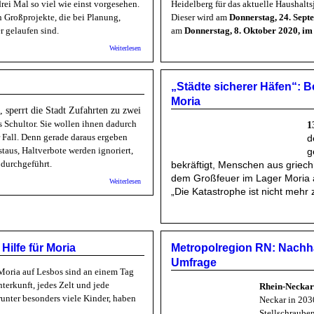
drei Mal so viel wie einst vorgesehen.
Heidelberg für das aktuelle Haushalts
n Großprojekte, die bei Planung,
Dieser wird am
Donnerstag, 24. Sept
 gelaufen sind.
am
Donnerstag, 8. Oktober 2020, i
über StN: Stuttgart 21 - Ministerium bremst Veröffentlichung 
Weiterlesen
„Städte sicherer Häfen“: B
Moria
sperrt die Stadt Zufahrten zu zwei
s Schultor. Sie wollen ihnen dadurch
1
r Fall. Denn gerade daraus ergeben
d
taus, Haltverbote werden ignoriert,
g
durchgeführt.
bekräftigt, Menschen aus griech
dem Großfeuer im Lager Moria a
über Stadt HD: Elterntaxis unerwünscht
Weiterlesen
„Die Katastrophe ist nicht mehr 
Hilfe für Moria
Metropolregion RN: Nachhal
Umfrage
Moria auf Lesbos sind an einem Tag
erkunft, jedes Zelt und jede
Rhein-Neckar 
runter besonders viele Kinder, haben
Neckar in 2030
Stellschraube