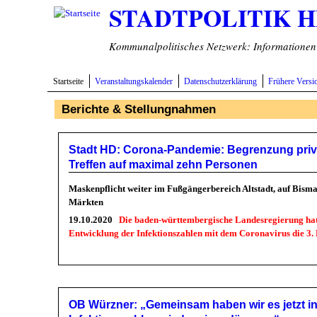
STADTPOLITIK 
Direkt zum Inhalt
Kommunalpolitisches Netzwerk: Informationen v
Startseite
Veranstaltungskalender
Datenschutzerklärung
Frühere Versi
Berichte & Stellungnahmen
Stadt HD: Corona-Pandemie: Begrenzung priva
Treffen auf maximal zehn Personen
Maskenpflicht weiter im Fußgängerbereich Altstadt, auf Bism
Märkten
19.10.2020
Die baden-württembergische Landesregierung ha
Entwicklung der Infektionszahlen mit dem Coronavirus die 3.
OB Würzner: „Gemeinsam haben wir es jetzt in