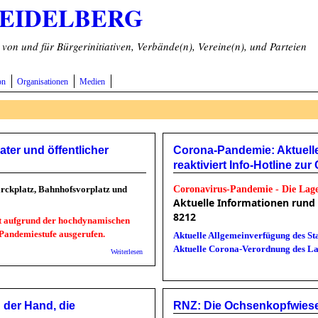
HEIDELBERG
on und für Bürgerinitiativen, Verbände(n), Vereine(n), und Parteien
on
Organisationen
Medien
ter und öffentlicher
Corona-Pandemie: Aktuelle
reaktiviert Info-Hotline zu
arckplatz, Bahnhofsvorplatz und
Coronavirus-Pandemie - Die Lage
Aktuelle Informationen rund
8212
t aufgrund der hochdynamischen
 Pandemiestufe ausgerufen.
Aktuelle Allgemeinverfügung des St
Aktuelle Corona-Verordnung des L
über Stadt HD: Corona-Pandemie: Begrenzung privater und öf
Weiterlesen
 der Hand, die
RNZ: Die Ochsenkopfwiese i