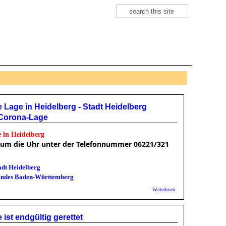
Suche
Suchformular
 Lage in Heidelberg - Stadt Heidelberg
r Corona-Lage
 in Heidelberg
 um die Uhr unter der Telefonnummer 06221/321
adt Heidelberg
andes Baden-Württemberg
fentlicher Treffen auf maximal zehn Personen
über
Weiterlesen
Corona-
Pandemie:
Aktuelle
st endgültig gerettet
Lage in
Heidelberg