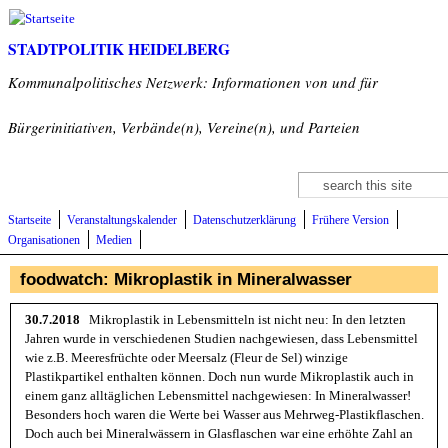
Direkt zum Inhalt
STADTPOLITIK HEIDELBERG
Kommunalpolitisches Netzwerk: Informationen von und für
Bürgerinitiativen, Verbände(n), Vereine(n), und Parteien
Suche
Suchformular
Startseite
Veranstaltungskalender
Datenschutzerklärung
Frühere Version
Organisationen
Medien
foodwatch: Mikroplastik in Mineralwasser
30.7.2018
Mikroplastik in Lebensmitteln ist nicht neu: In den letzten
Jahren wurde in verschiedenen Studien nachgewiesen, dass Lebensmittel
wie z.B. Meeresfrüchte oder Meersalz (Fleur de Sel) winzige
Plastikpartikel enthalten können. Doch nun wurde Mikroplastik auch in
einem ganz alltäglichen Lebensmittel nachgewiesen: In Mineralwasser!
Besonders hoch waren die Werte bei Wasser aus Mehrweg-Plastikflaschen.
Doch auch bei Mineralwässern in Glasflaschen war eine erhöhte Zahl an