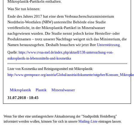
Mikroplastik-Partikeln enthalten.
Was Sie tun können:
Ende des Jahres 2017 hat eine dem Verbraucherschutzministerium
Nordrhein-Westfalen (NRW) unterstellte Behörde eine Studie
veröffentlicht, in der Mikroplastik-Partikel in Mineralwasser
nachgewiesen wurden. Die Studie nennt jedoch keine Hersteller- oder
Produktnamen – trotz unserer Nachfrage weigert sich das Ministerium, die
Namen herauszugeben. Deshalb brauchen wir jetzt Ihre
Unterstützung
.
Quelle:
https://www.cvua-mel.de/index.php/aktuell/138-untersuchung-von-
mikroplastik-in-lebensmitteln-und-kosmetika
Liste von Kosmetika und Reinigungsmittel mit Mikroplastik:
http://www.greenpeace.org/austria/Global/austria/dokumente/ratgeber/Konsum_Mikropl
Mikroplastik
Plastik
Mineralwasser
31.07.2018 - 18:45
Wenn Sie über eine umfangreichere Aktualisierung der "Stadtpolitik Heidelberg"
informiert werden wollen, können Sie sich in unsere
Mailing-Liste
eintragen lassen.