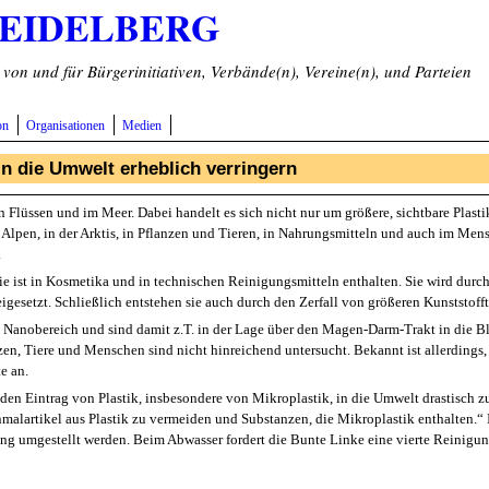
HEIDELBERG
on und für Bürgerinitiativen, Verbände(n), Vereine(n), und Parteien
on
Organisationen
Medien
in die Umwelt erheblich verringern
 in Flüssen und im Meer. Dabei handelt es sich nicht nur um größere, sichtbare Plast
Alpen, in der Arktis, in Pflanzen und Tieren, in Nahrungsmitteln und auch im Mensc
.
Sie ist in Kosmetika und in technischen Reinigungsmitteln enthalten. Sie wird dur
gesetzt. Schließlich entstehen sie auch durch den Zerfall von größeren Kunststofft
anobereich und sind damit z.T. in der Lage über den Magen-Darm-Trakt in die Blu
nzen, Tiere und Menschen sind nicht hinreichend untersucht. Bekannt ist allerding
te an.
 den Eintrag von Plastik, insbesondere von Mikroplastik, in die Umwelt drastisch 
malartikel aus Plastik zu vermeiden und Substanzen, die Mikroplastik enthalten.“ I
ng umgestellt werden. Beim Abwasser fordert die Bunte Linke eine vierte Reinigung