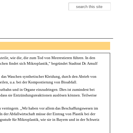
Suche
Suchformular
ikteile, wie die, die zum Tod von Meerestieren führen. In den
hen findet sich Mikroplastik,“ begründet Stadtrat Dr. Arnulf
ch das Waschen synthetischer Kleidung, durch den Abrieb von
eilen, u.a. bei der Kompostierung von Bioabfall.
tbahn und in Organe einzudringen. Dies ist zumindest bei
s, dass sie Entzündungsreaktionen auslösen können. Teilweise
zu verringern. „Wir haben vor allem das Beschaffungswesen im
n der Abfallwirtschaft müsse der Eintrag von Plastik bei der
sstufe für Mikroplastik, wie sie in Bayern und in der Schweiz