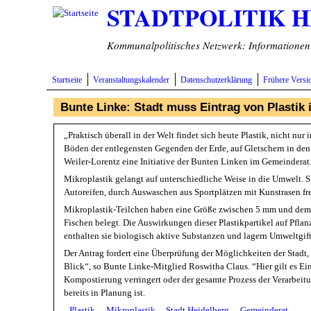
STADTPOLITIK 
Direkt zum Inhalt
Kommunalpolitisches Netzwerk: Informationen v
Startseite
Veranstaltungskalender
Datenschutzerklärung
Frühere Versi
Bunte Linke: Stadt muss Eintrag von Plastik 
„Praktisch überall in der Welt findet sich heute Plastik, nicht nur
Böden der entlegensten Gegenden der Erde, auf Gletschern in den 
Weiler-Lorentz eine Initiative der Bunten Linken im Gemeinderat
Mikroplastik gelangt auf unterschiedliche Weise in die Umwelt. 
Autoreifen, durch Auswaschen aus Sportplätzen mit Kunstrasen frei
Mikroplastik-Teilchen haben eine Größe zwischen 5 mm und dem N
Fischen belegt. Die Auswirkungen dieser Plastikpartikel auf Pfla
enthalten sie biologisch aktive Substanzen und lagern Umweltgif
Der Antrag fordert eine Überprüfung der Möglichkeiten der Stadt,
Blick“, so Bunte Linke-Mitglied Roswitha Claus. “Hier gilt es Ein
Kompostierung verringert oder der gesamte Prozess der Verarbeitu
bereits in Planung ist.
Plastik
Mikroplastik
Stadt Heidelberg
Gemeinderat