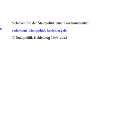
Schicken Sie der Stadtpolitik einen Gastkommentar:
te
redaktion@stadtpolitik-heidelberg.de
© Stadtpolitik Heidelberg 1999-2022