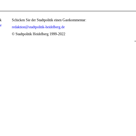
k
Schicken Sie der Stadtpolitik einen Gastkommentar:
te
redaktion@stadtpolitik-heidelberg.de
© Stadtpolitik Heidelberg 1999-2022