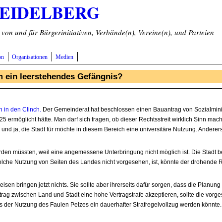
HEIDELBERG
on und für Bürgerinitiativen, Verbände(n), Vereine(n), und Parteien
on
Organisationen
Medien
um ein leerstehendes Gefängnis?
 in den Clinch.
Der Gemeinderat hat beschlossen einen Bauantrag von Sozialmini
 ermöglicht hätte. Man darf sich fragen, ob dieser Rechtsstreit wirklich Sinn mac
, und ja, die Stadt für möchte in diesem Bereich eine universitäre Nutzung. Andere
en müssten, weil eine angemessene Unterbringung nicht möglich ist. Die Stadt be
lche Nutzung von Seiten des Landes nicht vorgesehen, ist, könnte der drohende R
sen bringen jetzt nichts. Sie sollte aber ihrerseits dafür sorgen, dass die Planung
rtrag zwischen Land und Stadt eine hohe Vertragstrafe akzeptieren, sollte die vor
s der Nutzung des Faulen Pelzes ein dauerhafter Strafregelvollzug werden könnte.