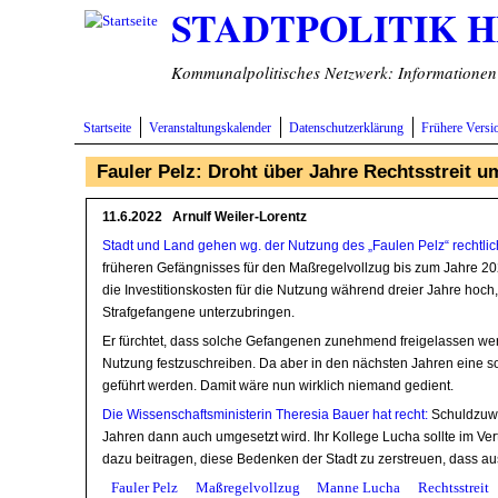
STADTPOLITIK 
Direkt zum Inhalt
Kommunalpolitisches Netzwerk: Informationen v
Startseite
Veranstaltungskalender
Datenschutzerklärung
Frühere Versi
Fauler Pelz: Droht über Jahre Rechtsstreit 
11.6.2022 Arnulf Weiler-Lorentz
Stadt und Land gehen wg. der Nutzung des „Faulen Pelz“ rechtlich
früheren Gefängnisses für den Maßregelvollzug bis zum Jahre 2025
die Investitionskosten für die Nutzung während dreier Jahre hoch
Strafgefangene unterzubringen.
Er fürchtet, dass solche Gefangenen zunehmend freigelassen werd
Nutzung festzuschreiben. Da aber in den nächsten Jahren eine so
geführt werden. Damit wäre nun wirklich niemand gedient.
Die Wissenschaftsministerin Theresia Bauer hat recht:
Schuldzuwei
Jahren dann auch umgesetzt wird. Ihr Kollege Lucha sollte im Ve
dazu beitragen, diese Bedenken der Stadt zu zerstreuen, dass au
Fauler Pelz
Maßregelvollzug
Manne Lucha
Rechtsstreit