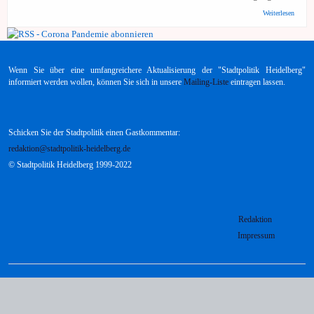
über a
Weiterlesen
watch:
Strateg
Innenm
zur Co
Pande
Wenn Sie über eine umfangreichere Aktualisierung der "Stadtpolitik Heidelberg"
informiert werden wollen, können Sie sich in unsere
Mailing-Liste
eintragen lassen.
Schicken Sie der Stadtpolitik einen Gastkommentar:
redaktion@stadtpolitik-heidelberg.de
© Stadtpolitik Heidelberg 1999-2022
Redaktion
Impressum