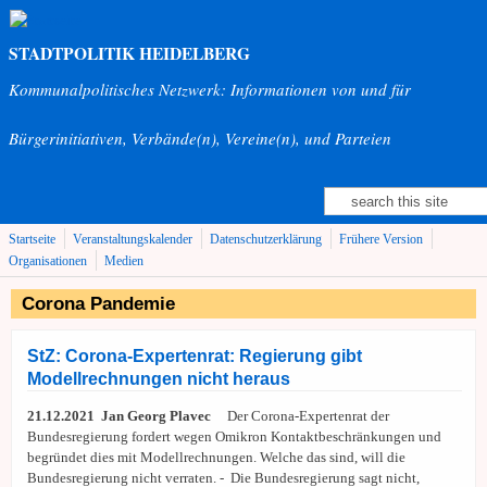
Direkt zum Inhalt
STADTPOLITIK HEIDELBERG
Kommunalpolitisches Netzwerk: Informationen von und für
Bürgerinitiativen, Verbände(n), Vereine(n), und Parteien
Suche
Suchformular
Startseite
Veranstaltungskalender
Datenschutzerklärung
Frühere Version
Organisationen
Medien
Corona Pandemie
StZ: Corona-Expertenrat: Regierung gibt
Modellrechnungen nicht heraus
21.12.2021 Jan Georg Plavec
Der Corona-Expertenrat der
Bundesregierung fordert wegen Omikron Kontaktbeschränkungen und
begründet dies mit Modellrechnungen. Welche das sind, will die
Bundesregierung nicht verraten. - Die Bundesregierung sagt nicht,