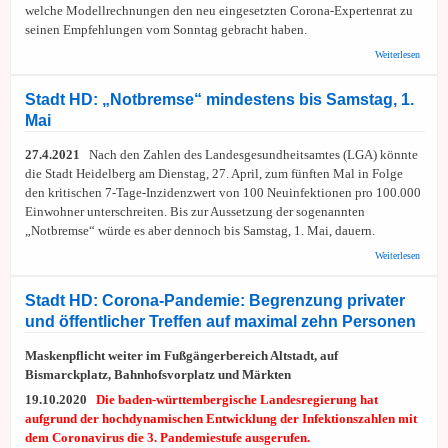
welche Modellrechnungen den neu eingesetzten Corona-Expertenrat zu
seinen Empfehlungen vom Sonntag gebracht haben.
über S
Weiterlesen
Expert
Regier
Modell
Stadt HD: „Notbremse“ mindestens bis Samstag, 1.
nicht 
Mai
27.4.2021
Nach den Zahlen des Landesgesundheitsamtes (LGA) könnte
die Stadt Heidelberg am Dienstag, 27. April, zum fünften Mal in Folge
den kritischen 7-Tage-Inzidenzwert von 100 Neuinfektionen pro 100.000
Einwohner unterschreiten. Bis zur Aussetzung der sogenannten
„Notbremse“ würde es aber dennoch bis Samstag, 1. Mai, dauern.
über S
Weiterlesen
HD:
„Notbr
mindes
Stadt HD: Corona-Pandemie: Begrenzung privater
bis
und öffentlicher Treffen auf maximal zehn Personen
Samsta
Mai
Maskenpflicht weiter im Fußgängerbereich Altstadt, auf
Bismarckplatz, Bahnhofsvorplatz und Märkten
19.10.2020
Die baden-württembergische Landesregierung hat
aufgrund der hochdynamischen Entwicklung der Infektionszahlen mit
dem Coronavirus die 3. Pandemiestufe ausgerufen.