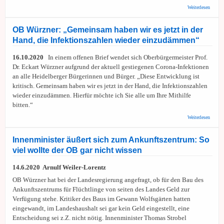
über S
Weiterlesen
HD:
Corona
Pande
OB Würzner: „Gemeinsam haben wir es jetzt in der
Begre
Hand, die Infektionszahlen wieder einzudämmen“
private
und
öffentl
16.10.2020
In einem offenen Brief wendet sich Oberbürgermeister Prof.
Treffen
Dr. Eckart Würzner aufgrund der aktuell gestiegenen Corona-Infektionen
maxim
an alle Heidelberger Bürgerinnen und Bürger. „Diese Entwicklung ist
zehn
Person
kritisch. Gemeinsam haben wir es jetzt in der Hand, die Infektionszahlen
wieder einzudämmen. Hierfür möchte ich Sie alle um Ihre Mithilfe
bitten.“
über 
Weiterlesen
Würzne
„Geme
haben 
Innenminister äußert sich zum Ankunftszentrum: So
jetzt i
viel wollte der OB gar nicht wissen
Hand, 
Infekt
wieder
14.6.2020 Arnulf Weiler-Lorentz
einzu
OB Würzner hat bei der Landesregierung angefragt, ob für den Bau des
Ankunftszentrums für Flüchtlinge von seiten des Landes Geld zur
Verfügung stehe. Kritiker des Baus im Gewann Wolfsgärten hatten
eingewandt, im Landeshaushalt sei gar kein Geld eingestellt, eine
Entscheidung sei z.Z. nicht nötig. Innenminister Thomas Strobel