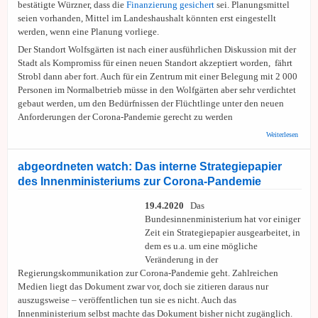
bestätigte Würzner, dass die
Finanzierung gesichert
sei. Planungsmittel
seien vorhanden, Mittel im Landeshaushalt könnten erst eingestellt
werden, wenn eine Planung vorliege.
Der Standort Wolfsgärten ist nach einer ausführlichen Diskussion mit der
Stadt als Kompromiss für einen neuen Standort akzeptiert worden, fährt
Strobl dann aber fort. Auch für ein Zentrum mit einer Belegung mit 2 000
Personen im Normalbetrieb müsse in den Wolfgärten aber sehr verdichtet
gebaut werden, um den Bedürfnissen der Flüchtlinge unter den neuen
Anforderungen der Corona-Pandemie gerecht zu werden
über
Weiterlesen
Innenm
äußert
Ankunf
abgeordneten watch: Das interne Strategiepapier
So vie
des Innenministeriums zur Corona-Pandemie
OB gar
wissen
19.4.2020
Das
Bundesinnenministerium hat vor einiger
Zeit ein Strategiepapier ausgearbeitet, in
dem es u.a. um eine mögliche
Veränderung in der
Regierungskommunikation zur Corona-Pandemie geht. Zahlreichen
Medien liegt das Dokument zwar vor, doch sie zitieren daraus nur
auszugsweise – veröffentlichen tun sie es nicht. Auch das
Innenministerium selbst machte das Dokument bisher nicht zugänglich.