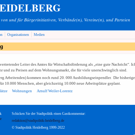
HEIDELBERG
on und für Bürgerinitiativen, Verbände(n), Vereine(n), und Parteien
on
Organisationen
Medien
ng
ertretender Leiter des Amtes für Wirtschaftsförderung als „eine gute Nachricht“. Ic
r und zu Preisen auf dem Wohnungsmarkt, die für viele unerschwinglich sind.
erg Arbeitenden) kommen noch rund 20. 000 Ausbildungseinpendler. Die bisherige 
ür 10.000 Menschen, aber gleichzeitig 10.000 neue Arbeitsplätze geplant.
lätze
Wohnungen
Arnulf Weiler-Lorentz
k
Schicken Sie der Stadtpolitik einen Gastkommentar:
te
redaktion@stadtpolitik-heidelberg.de
© Stadtpolitik Heidelberg 1999-2022