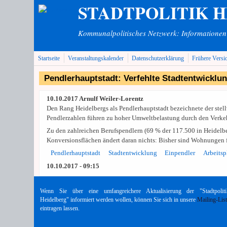
STADTPOLITIK 
Direkt zum Inhalt
Kommunalpolitisches Netzwerk: Informationen v
Startseite
Veranstaltungskalender
Datenschutzerklärung
Frühere Versi
Pendlerhauptstadt: Verfehlte Stadtentwicklu
10.10.2017 Arnulf Weiler-Lorentz
Den Rang Heidelbergs als Pendlerhauptstadt bezeichnete der stellv
Pendlerzahlen führen zu hoher Umweltbelastung durch den Verkeh
Zu den zahlreichen Berufspendlern (69 % der 117.500 in Heidelb
Konversionsflächen ändert daran nichts: Bisher sind Wohnungen f
Pendlerhauptstadt
Stadtentwicklung
Einpendler
Arbeitsp
10.10.2017 - 09:15
Wenn Sie über eine umfangreichere Aktualisierung der "Stadtpoliti
Heidelberg" informiert werden wollen, können Sie sich in unsere
Mailing-Lis
eintragen lassen.