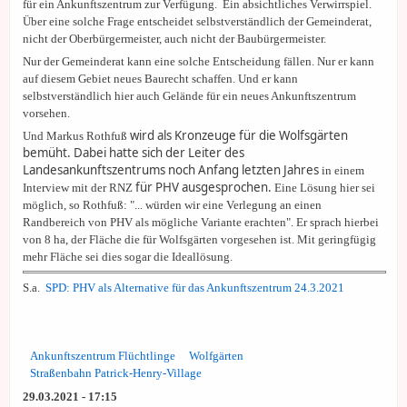
für ein Ankunftszentrum zur Verfügung. Ein absichtliches Verwirrspiel.
Über eine solche Frage entscheidet selbstverständlich der Gemeinderat,
nicht der Oberbürgermeister, auch nicht der Baubürgermeister.
Nur der Gemeinderat kann eine solche Entscheidung fällen. Nur er kann
auf diesem Gebiet neues Baurecht schaffen. Und er kann
selbstverständlich hier auch Gelände für ein neues Ankunftszentrum
vorsehen.
wird als Kronzeuge für die Wolfsgärten
Und Markus Rothfuß
bemüht. Dabei hatte sich der
Leiter des
Landesankunftszentrums noch Anfang letzten Jahres
in einem
für PHV ausgesprochen.
Interview mit der RNZ
Eine Lösung hier sei
möglich, so Rothfuß: "... würden wir eine Verlegung an einen
Randbereich von PHV als mögliche Variante erachten". Er sprach hierbei
von 8 ha, der Fläche die für Wolfsgärten vorgesehen ist. Mit geringfügig
mehr Fläche sei dies sogar die Ideallösung.
S.a.
SPD: PHV als Alternative für das Ankunftszentrum
24.3.2021
Ankunftszentrum Flüchtlinge
Wolfgärten
Straßenbahn Patrick-Henry-Village
29.03.2021 - 17:15