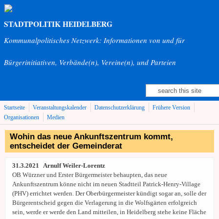
Direkt zum Inhalt
STADTPOLITIK HEIDELBERG
Kommunalpolitisches Netzwerk: Informationen von und für
Bürgerinitiativen, Verbände(n), Vereine(n), und Parteien
Suche
Suchformular
Startseite
Veranstaltungskalender
Datenschutzerklärung
Frühere Version
Organisationen
Medien
Wohin das neue Ankunftszentrum kommt,
entscheidet der Gemeinderat
31.3.2021 Arnulf Weiler-Lorentz
OB Würzner und Erster Bürgermeister behaupten, das neue
Ankunftszentrum könne nicht im neuen Stadtteil Patrick-Henry-Village
(PHV) errichtet werden. Der Oberbürgermeister kündigt sogar an, solle der
Bürgerentscheid gegen die Verlagerung in die Wolfsgärten erfolgreich
sein, werde er werde den Land mitteilen, in Heidelberg stehe keine Fläche