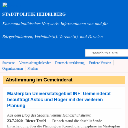
Direkt zum Inhalt
STADTPOLITIK HEIDELBERG
Kommunalpolitisches Netzwerk: Informationen von und für
Bürgerinitiativen, Verbände(n), Vereine(n), und Parteien
Suche
Suchformular
Startseite
Veranstaltungskalender
Datenschutzerklärung
Frühere Version
Organisationen
Medien
Abstimmung im Gemeinderat
Masterplan Universitätsgebiet INF: Gemeinderat
beauftragt Astoc und Höger mit der weiteren
Planung
Aus dem Blog des Stadtteilvereins Handschuhsheim:
23.7.2020 Dieter Teufel
... Danach stand die abschließende
Entscheidung über die Planung der Konsolidierungsphase im Masterplan