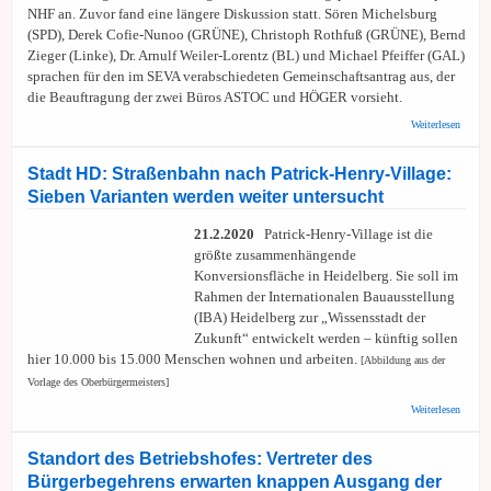
NHF an. Zuvor fand eine längere Diskussion statt. Sören Michelsburg
(SPD), Derek Cofie-Nunoo (GRÜNE), Christoph Rothfuß (GRÜNE), Bernd
Zieger (Linke), Dr. Arnulf Weiler-Lorentz (BL) und Michael Pfeiffer (GAL)
sprachen für den im SEVA verabschiedeten Gemeinschaftsantrag aus, der
die Beauftragung der zwei Büros ASTOC und HÖGER vorsieht.
über M
Weiterlesen
Univer
INF: G
beauft
Stadt HD: Straßenbahn nach Patrick-Henry-Village:
und Hö
Sieben Varianten werden weiter untersucht
der we
Planu
21.2.2020
Patrick-Henry-Village ist die
größte zusammenhängende
Konversionsfläche in Heidelberg. Sie soll im
Rahmen der Internationalen Bauausstellung
(IBA) Heidelberg zur „Wissensstadt der
Zukunft“ entwickelt werden – künftig sollen
hier 10.000 bis 15.000 Menschen wohnen und arbeiten.
[Abbildung aus der
Vorlage des Oberbürgermeisters]
über S
Weiterlesen
HD:
Straße
nach
Standort des Betriebshofes: Vertreter des
Patrick
Bürgerbegehrens erwarten knappen Ausgang der
Henry-