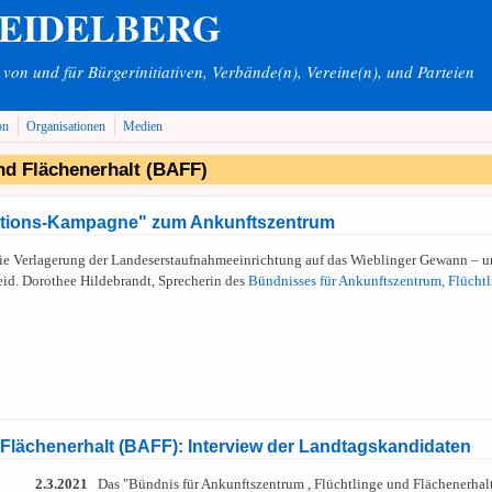
HEIDELBERG
on und für Bürgerinitiativen, Verbände(n), Vereine(n), und Parteien
on
Organisationen
Medien
nd Flächenerhalt (BAFF)
rmations-Kampagne" zum Ankunftszentrum
ie Verlagerung der Landeserstaufnahmeeinrichtung auf das Wieblinger Gewann – und
eid. Dorothee Hildebrandt, Sprecherin des
Bündnisses für Ankunftszentrum, Flücht
 Flächenerhalt (BAFF): Interview der Landtagskandidaten
2.3.2021
Das "Bündnis für Ankunftszentrum , Flüchtlinge und Flächenerhal