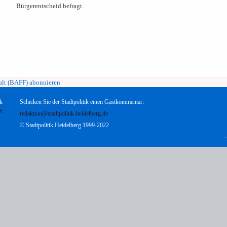
Bürgerentscheid befragt.
k
Schicken Sie der Stadtpolitik einen Gastkommentar:
te
redaktion@stadtpolitik-heidelberg.de
© Stadtpolitik Heidelberg 1999-2022