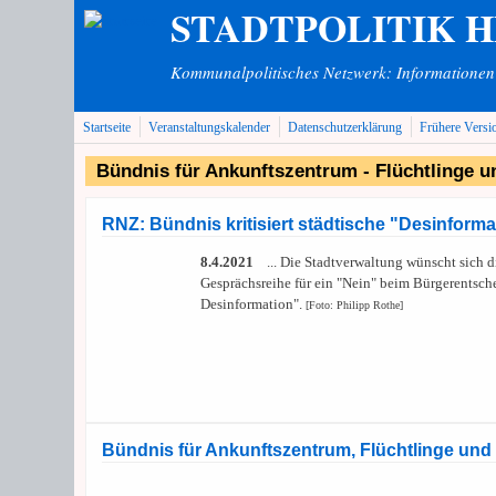
STADTPOLITIK 
Direkt zum Inhalt
Kommunalpolitisches Netzwerk: Informationen v
Startseite
Veranstaltungskalender
Datenschutzerklärung
Frühere Versi
Bündnis für Ankunftszentrum - Flüchtlinge u
RNZ: Bündnis kritisiert städtische "Desinfo
8.4.2021
... Die Stadtverwaltung wünscht sich d
Gesprächsreihe für ein "Nein" beim Bürgerentsch
Desinformation".
[Foto: Philipp Rothe]
Bündnis für Ankunftszentrum, Flüchtlinge und