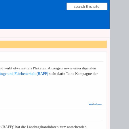
Suche
Suchformular
 wirbt etwa mittels Plakaten, Anzeigen sowie einer digitalen
linge und Flächenerhalt (BAFF)
sieht darin "eine Kampagne der
über RNZ:
Weiterlesen
Bündnis kritisiert
städtische
"Desinformations-
Kampagne" zum
Ankunftszentrum
t (BAFF)" hat die Landtagskandidaten zum anstehenden