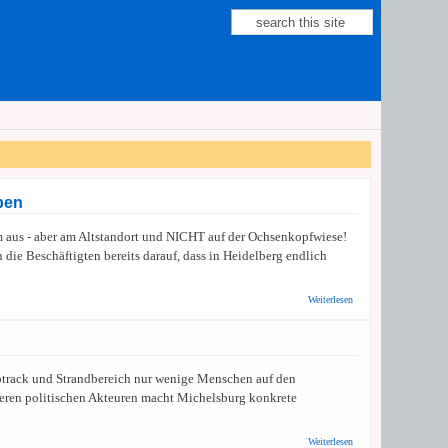
Suche
Suchformular
ben
 aus - aber am Altstandort und NICHT auf der Ochsenkopfwiese!
n die Beschäftigten bereits darauf, dass in Heidelberg endlich
über SPD zum
Weiterlesen
Betriebshof:
KEINE
Verlagerung auf
die
Ochsenkopfwiese!
mptrack und Strandbereich nur wenige Menschen auf den
- Grüne sollen
Blockadepolitik
nderen politischen Akteuren macht Michelsburg konkrete
aufgeben
über SPD-OB-
Weiterlesen