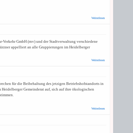
über
Weiterlesen
Grüne:
Für
eine
große
Lösung
kar-Verkehr GmbH (rnv) und der Stadtverwaltung verschiedene
-
Airfield
Würzner appelliert an alle Gruppierungen im Heidelberger
hat
viele
Vorteile
über OB
Weiterlesen
appelliert an
Gemeinderat,
abschließende
Entscheidung
für
rechen für die Beibehaltung des jetzigen Betriebshofstandorts in
Betriebshof-
Standort zu
 Heidelberger Gemeinderat auf, sich auf ihre ökologischen
treffen
 stimmen.
über
Weiterlesen
Aktionsbündnis
Bergheim-West:
Betriebshofstandort
in der Bergheimer
Straße beibehalten