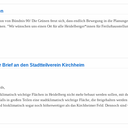
en
n von Bündnis 90/ Die Grünen freut sich, dass endlich Bewegung in die Planungen 
en. “Wir wünschen uns einen Ort für alle Heidelberger*innen für Freiluftausstell
Brief an den Stadtteilverein Kirchheim
lds,
adtklimatisch wichtige Flächen in Heidelberg nicht mehr bebaut werden sollen, mit 
falls in großen Teilen eine stadtklimatisch wichtige Fläche, die freigehalten wer
nd bioklimatisch sogar noch höherwertiger als das Kirchheimer Feld. Dennoch sind 