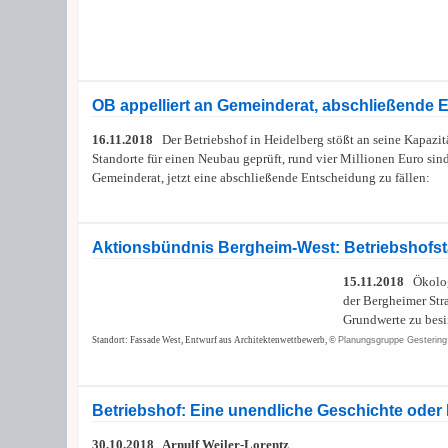
OB appelliert an Gemeinderat, abschließende E
16.11.2018
Der Betriebshof in Heidelberg stößt an seine Kapazit
Standorte für einen Neubau geprüft, rund vier Millionen Euro sin
Gemeinderat, jetzt eine abschließende Entscheidung zu fällen:
Aktionsbündnis Bergheim-West: Betriebshofsta
15.11.2018
Ökolog
der Bergheimer Str
Grundwerte zu besi
Standort: Fassade West, Entwurf aus Architektenwettbewerb, ©
Planungsgruppe Gestering |
Betriebshof: Eine unendliche Geschichte ode
30.10.2018 Arnulf Weiler-Lorentz