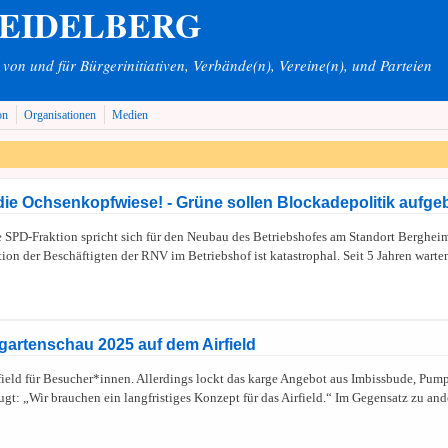
HEIDELBERG
on und für Bürgerinitiativen, Verbände(n), Vereine(n), und Parteien
on
Organisationen
Medien
ie Ochsenkopfwiese! - Grüne sollen Blockadepolitik aufge
SPD-Fraktion spricht sich für den Neubau des Betriebshofes am Standort Bergheim
tion der Beschäftigten der RNV im Betriebshof ist katastrophal. Seit 5 Jahren warte
.
rtenschau 2025 auf dem Airfield
rfield für Besucher*innen. Allerdings lockt das karge Angebot aus Imbissbude, Pu
ugt: „Wir brauchen ein langfristiges Konzept für das Airfield.“ Im Gegensatz zu a