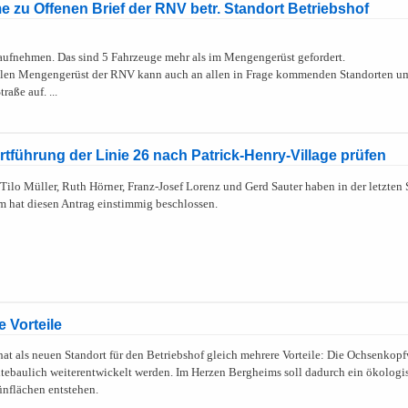
zu Offenen Brief der RNV betr. Standort Betriebshof
 aufnehmen. Das sind 5 Fahrzeuge mehr als im Mengengerüst gefordert.
uellen Mengengerüst der RNV kann auch an allen in Frage kommenden Standorten u
aße auf. ...
tführung der Linie 26 nach Patrick-Henry-Village prüfen
lo Müller, Ruth Hörner, Franz-Josef Lorenz und Gerd Sauter haben in der letzten 
im hat diesen Antrag einstimmig beschlossen.
e Vorteile
at als neuen Standort für den Betriebshof gleich mehrere Vorteile: Die Ochsenkopf
dtebaulich weiterentwickelt werden. Im Herzen Bergheims soll dadurch ein ökologi
ünflächen entstehen.