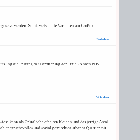
Offener Brief an
den
Stadtteilverein
Kirchheim
mgesetzt werden. Somit weisen die Varianten am Großen
über
Weiterlesen
Aktionsbündnis
Bergheim-West:
Stellungnahme
zu Offenen
Brief der RNV
Sitzung die Prüfung der Fortführung der Linie 26 nach PHV
betr. Standort
Betriebshof
über CDU-
Weiterlesen
Fraktion im
Kirchheimer
Bezirksbeirat:
Fortführung
der Linie 26
wiese kann als Grünfläche erhalten bleiben und das jetzige Areal
nach Patrick-
Henry-Village
sch anspruchsvolles und sozial gemischtes urbanes Quartier mit
prüfen