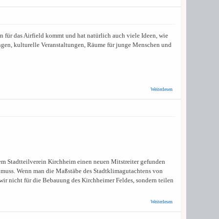
Kandidat Sören
Michelsburg:
Bundesgartenschau
2025 auf dem
Airfield
für das Airfield kommt und hat natürlich auch viele Ideen, wie
ungen, kulturelle Veranstaltungen, Räume für junge Menschen und
über
Weiterlesen
B90/Die
Grünen:
Flächen
auf dem
Airfield
nutzen
dem Stadtteilverein Kirchheim einen neuen Mitstreiter gefunden
den muss. Wenn man die Maßstäbe des Stadtklimagutachtens von
wir nicht für die Bebauung des Kirchheimer Feldes, sondern teilen
über Bündnis
Weiterlesen
Bürgerentscheid
Klimaschutz: