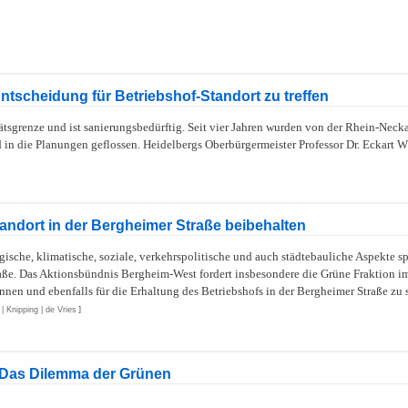
ntscheidung für Betriebshof-Standort zu treffen
ätsgrenze und ist sanierungsbedürftig. Seit vier Jahren wurden von der Rhein-Nec
d in die Planungen geflossen. Heidelbergs Oberbürgermeister Professor Dr. Eckart 
ndort in der Bergheimer Straße beibehalten
ische, klimatische, soziale, verkehrspolitische und auch städtebauliche Aspekte sp
aße. Das Aktionsbündnis Bergheim-West fordert insbesondere die Grüne Fraktion im
nnen und ebenfalls für die Erhaltung des Betriebshofs in der Bergheimer Straße zu
 Knipping | de Vries
]
r Das Dilemma der Grünen