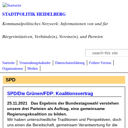
Direkt zum Inhalt
STADTPOLITIK HEIDELBERG
Kommunalpolitisches Netzwerk: Informationen von und für
Bürgerinitiativen, Verbände(n), Vereine(n), und Parteien
Suche
Suchformular
Startseite
Veranstaltungskalender
Datenschutzerklärung
Frühere Version
Organisationen
Medien
SPD
SPD/Die Grünen/FDP: Koalitionsvertrag
25.11.2021
Das Ergebnis der Bundestagswahl verstehen
unsere drei Parteien als Auftrag, eine gemeinsame
Regierungskoalition zu bilden.
Wir haben unterschiedliche Traditionen und Perspektiven, doch
uns einen die Bereitschaft,
gemeinsam Verantwortung für die