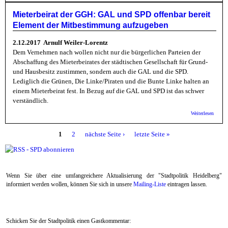
Bülow 
Berlin
Mieterbeirat der GGH: GAL und SPD offenbar bereit
gegen 
Element der Mitbestimmung aufzugeben
Koalit
Unters
2.12.2017 Arnulf Weiler-Lorentz
Dem Vernehmen nach wollen nicht nur die bürgerlichen Parteien der
Abschaffung des Mieterbeirates der städtischen Gesellschaft für Grund-
und Hausbesitz zustimmen, sondern auch die GAL und die SPD.
Lediglich die Grünen, Die Linke/Piraten und die Bunte Linke halten an
einem Mieterbeirat fest. In Bezug auf die GAL und SPD ist das schwer
verständlich.
über
Weiterlesen
Mieterb
GGH: 
1
2
nächste Seite ›
letzte Seite »
SPD of
Seiten
bereit
der
Mitbe
aufzug
Wenn Sie über eine umfangreichere Aktualisierung der "Stadtpolitik Heidelberg"
informiert werden wollen, können Sie sich in unsere
Mailing-Liste
eintragen lassen.
Schicken Sie der Stadtpolitik einen Gastkommentar: