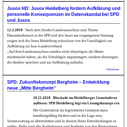
mit O
CDU u
Jusos HD: Jusos Heidelberg fordern Aufklärung und
SPD:
personelle Konsequenzen im Datenskandal bei SPD
Heidel
Grüne
und Jusos
künfti
zwei
12.2.2019
Nach dem Sonder-Landesausschuss zum Thema
Dezern
Datenmissbrauch in der SPD und den Jusos am vergangenem Sonntag
zeigen sich die Jusos Heidelberg schockiert von der Unwilligkeit zur
Aufklärung im Juso-Landesverband.
„Auf dem Landesausschuss wurden nicht diejenigen, die Daten
missbraucht haben, als die Schuldigen angeprangert, sondern diejenigen,
die darüber sprechen und zur Aufklärung aufrufen.
über J
Weiterlesen
HD: J
Heidel
forder
SPD: Zukunftskonzept Bergheim – Entwicklung
Aufklä
neue „Mitte Bergheim“
und
person
Konse
26.11.2018
Blockade im Heidelberger Gemeinderat
im
auflösen: SPD Heidelberg legt ein Lösungskonzept vor.
Datens
bei S
Der Gemeinderat als legitimiertes Gremium muss
Jusos
handlungsfähig bleiben und in der Lage sein,
Verantwortung zu übernehmen und in diesem Sinne Entscheidungen zu
treffen. Dafür sind alle Stadträtinnen und Stadträte von den Bürgerinnen