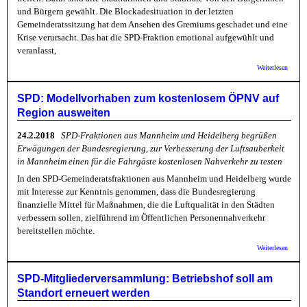
und Bürgern gewählt. Die Blockadesituation in der letzten
Gemeinderatssitzung hat dem Ansehen des Gremiums geschadet und eine
Krise verursacht. Das hat die SPD-Fraktion emotional aufgewühlt und
veranlasst,
über 
Weiterlesen
Zukunf
Bergh
Entwic
SPD: Modellvorhaben zum kostenlosem ÖPNV auf
neue „
Region ausweiten
Bergh
24.2.2018
SPD-Fraktionen aus Mannheim und Heidelberg begrüßen
Erwägungen der Bundesregierung, zur Verbesserung der Luftsauberkeit
in Mannheim einen für die Fahrgäste kostenlosen Nahverkehr zu testen
In den SPD-Gemeinderatsfraktionen aus Mannheim und Heidelberg wurde
mit Interesse zur Kenntnis genommen, dass die Bundesregierung
finanzielle Mittel für Maßnahmen, die die Luftqualität in den Städten
verbessern sollen, zielführend im Öffentlichen Personennahverkehr
bereitstellen möchte.
über 
Weiterlesen
Modell
zum
kosten
SPD-Mitgliederversammlung: Betriebshof soll am
ÖPNV 
Standort erneuert werden
Regio
auswei