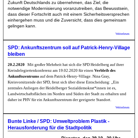
Zukunft Deutschlands zu übernehmen, das Ziel, die
notwendige
Modernisierung voranzutreiben, das Bewusstsein,
dass dieser Fortschritt auch mit einem
Sicherheitsversprechen
einhergehen muss und die Zuversicht, dass dies gemeinsam
gelingen kann.
über 
Weiterlesen
Grüne
Koalit
SPD: Ankunftszentrum soll auf Patrick-Henry-Village
bleiben
20.2.2020
Mit großer Mehrheit hat sich die SPD Heidelberg auf ihrer
Kreisdelegiertenkonferenz am 19.02.2020 für einen
Verbleib des
Ankunftszentrums
auf dem Patrick-Henry-Village. Nina Gray,
Kreisvorsitzende der SPD, freut sich über diese Entscheidung: „Ein
zentrales Anliegen der Heidelberger Sozialdemokrat*innen ist es,
Landwirtschaftsflächen im Norden und Süden der Stadt zu erhalten und
daher ist PHV für ein Ankunftszentrum der geeignete Standort.
über 
Weiterlesen
Ankunf
soll au
Henry-
Bunte Linke / SPD: Umweltproblem Plastik -
bleibe
Herausforderung für die Stadtpolitik
Dienstag, den 29.10., 20 Uhr,