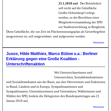
25.1.2018 awl
Der Betriebshof
soll nicht auf die Grünfläche
Großer Ochsenkopf verlegt
werden, so der Beschluss einer
Mitgliederversammlung der SPD
zur Stadtentwicklung in Bergheim.
Diese Grünfläche, die zur Zeit im Flächennutzungsplan als Gewerbegebiet
ausgewiesen ist, soll umgewidmet und aufgewertet werden.
über 
Weiterlesen
Mitgli
Betrie
Stando
Jusos, Hilde Matthies, Marco Bülow u.a.: Berliner
Erklärung gegen eine Große Koalition -
Unterschriftenaktion
Wir Unterzeichnerinnen und
Unterzeichner, Sozialdemokratinnen
und Sozialdemokraten aus der Basis, aus den Ortsvereinen und Fraktionen
in Bund, Ländern und in Europa, Sympathisantinnen und
Sympathisanten, Unterstützerinnen und Unterstützer, Wählerinnen und
Wähler der SPD, fordern die Delegierten des Bundesparteitages am 21.
Januar 2018 auf,
über J
Weiterlesen
Matthi