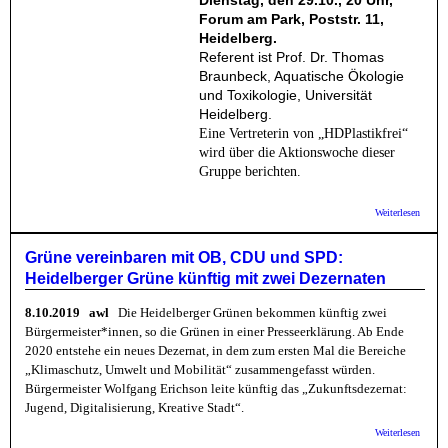
Forum am Park, Poststr. 11,
Heidelberg.
Referent ist Prof. Dr. Thomas
Braunbeck, Aquatische Ökologie
und Toxikologie, Universität
Heidelberg.
Eine Vertreterin von „HDPlastikfrei“
wird über die Aktionswoche dieser
Gruppe berichten.
über B
Weiterlesen
Linke 
Umwel
Plastik
Grüne vereinbaren mit OB, CDU und SPD:
Heraus
Heidelberger Grüne künftig mit zwei Dezernaten
für die
Stadtp
8.10.2019 awl
Die Heidelberger Grünen bekommen künftig zwei
Bürgermeister*innen, so die Grünen in einer Presseerklärung. Ab Ende
2020 entstehe ein neues Dezernat, in dem zum ersten Mal die Bereiche
„Klimaschutz, Umwelt und Mobilität“ zusammengefasst würden.
Bürgermeister Wolfgang Erichson leite künftig das „Zukunftsdezernat:
Jugend, Digitalisierung, Kreative Stadt“.
über G
Weiterlesen
verein