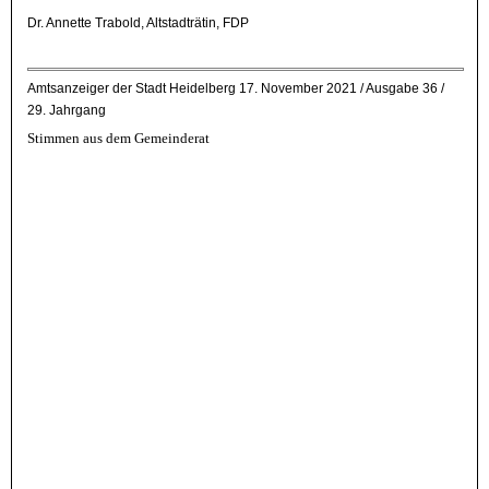
Dr. Annette Trabold, Altstadträtin, FDP
Amtsanzeiger der Stadt Heidelberg
17. November 2021 / Ausgabe 36 /
29. Jahrgang
Stimmen aus dem Gemeinderat
Co
19
Sti
de
Gem
Thi
Bar