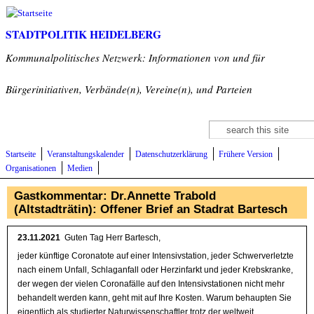
Direkt zum Inhalt
STADTPOLITIK HEIDELBERG
Kommunalpolitisches Netzwerk: Informationen von und für
Bürgerinitiativen, Verbände(n), Vereine(n), und Parteien
Suche
Suchformular
Startseite
Veranstaltungskalender
Datenschutzerklärung
Frühere Version
Organisationen
Medien
Gastkommentar: Dr.Annette Trabold
(Altstadträtin): Offener Brief an Stadrat Bartesch
23.11.2021
Guten Tag Herr Bartesch,
jeder künftige Coronatote auf einer Intensivstation, jeder Schwerverletzte
nach einem Unfall, Schlaganfall oder Herzinfarkt und jeder Krebskranke,
der wegen der vielen Coronafälle auf den Intensivstationen nicht mehr
behandelt werden kann, geht mit auf Ihre Kosten. Warum behaupten Sie
eigentlich als studierter Naturwissenschaftler trotz der weltweit