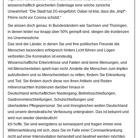
wissenschaftlich gesicherten Datenlage eine solche zynische
Unwahrheit: "Die Stadt hat 2G eingeführt. Dabei ist klar, dass die „Impf“-
Plörre nicht
vor Corona schützt.“
Sie wissen doch genau: In Bundesländern wie Sachsen und Thüringen,
in denen leider nur knapp über 50% geimpft sind, steigen die Inzidenzen
ins Unermessliche.
Das sind die Länder, in denen Sie und Ihre politischen Freunde die
Menschen besonders erfolgreich hinters Licht führen und Lügen
verbreiten.Die Korrelation ist eindeutig.
Wissenschaftliche Erkenntnisse und Fakten sind keine Meinungen, und
mit Menschenleben spielt man nicht. Anstelle die Menschen zum Impfen
aufzufordern und so Menschenleben zu retten, fördern Sie Erkrankung
und Tod. Sie fördern durch diese von Ihren Artikeln und Reden
mitverursachten Inzidenzen darüber hinaus in
Deutschland wirtschaftlichen Niedergang, Betriebsschließungen,
Gastronomieschließungen, Schulschließungen und
überlastetes Pflegepersonal. Sie und ihresgleichen wollen Deutschland
und unsere demokratische Verfassung untergraben. Das ist bekannt und
wird nun wieder überdeutlich!
Ich hoffe, Sie sind wenigstens so konsequent und tragen immer eine
Willenserklärung mit sich, dass Sie im Falle einer Coronaerkrankung
nicht auf einer Intensivstation behandelt und beatmet werden möchten.