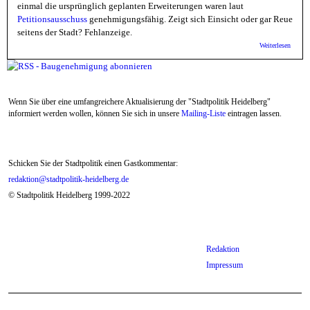
einmal die ursprünglich geplanten Erweiterungen waren laut
Petitionsausschuss
genehmigungsfähig. Zeigt sich Einsicht oder gar Reue
seitens der Stadt? Fehlanzeige.
über
Weiterlesen
Königs
: Einsi
Stadt -
Fehlan
Wenn Sie über eine umfangreichere Aktualisierung der "Stadtpolitik Heidelberg"
informiert werden wollen, können Sie sich in unsere
Mailing-Liste
eintragen lassen.
Schicken Sie der Stadtpolitik einen Gastkommentar:
redaktion@stadtpolitik-heidelberg.de
© Stadtpolitik Heidelberg 1999-2022
Redaktion
Impressum