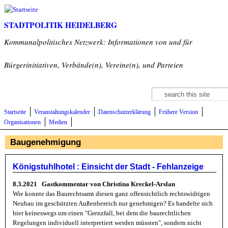
Direkt zum Inhalt
STADTPOLITIK HEIDELBERG
Kommunalpolitisches Netzwerk: Informationen von und für
Bürgerinitiativen, Verbände(n), Vereine(n), und Parteien
Suche
Suchformular
Startseite
Veranstaltungskalender
Datenschutzerklärung
Frühere Version
Organisationen
Medien
Baugenehmigung
Königstuhlhotel : Einsicht der Stadt - Fehlanzeige
8.3.2021 Gastkommentar von Christina Kreckel-Arslan
Wie konnte das Baurechtsamt diesen ganz offensichtlich rechtswidrigen
Neubau im geschützten Außenbereich nur genehmigen? Es handelte sich
hier keineswegs um einen "Grenzfall, bei dem die baurechtlichen
Regelungen individuell interpretiert werden müssten", sondern nicht