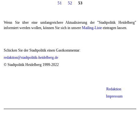
Seiten
51
52
53
Wenn Sie über eine umfangreichere Aktualisierung der "Stadtpolitik Heidelberg"
informiert werden wollen, können Sie sich in unsere
Mailing-Liste
eintragen lassen.
Schicken Sie der Stadtpolitik einen Gastkommentar:
redaktion@stadtpolitik-heidelberg.de
© Stadtpolitik Heidelberg 1999-2022
Redaktion
Impressum