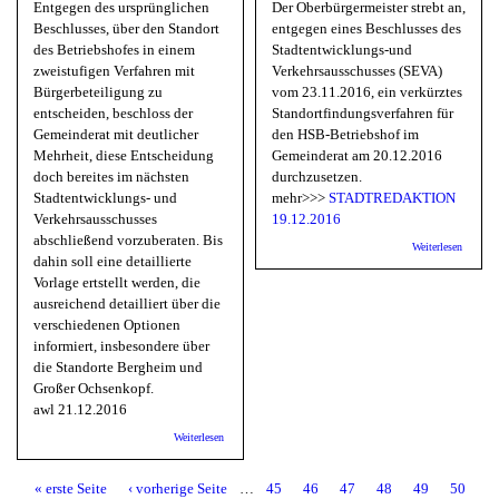
Entgegen des ursprünglichen
Der Oberbürgermeister strebt an,
Beschlusses, über den Standort
entgegen eines Beschlusses des
des Betriebshofes in einem
Stadtentwicklungs-und
zweistufigen Verfahren mit
Verkehrsausschusses (SEVA)
Bürgerbeteiligung zu
vom 23.11.2016, ein verkürztes
entscheiden, beschloss der
Standortfindungsverfahren für
Gemeinderat mit deutlicher
den HSB-Betriebshof im
Mehrheit, diese Entscheidung
Gemeinderat am 20.12.2016
doch bereites im nächsten
durchzusetzen.
Stadtentwicklungs- und
mehr>>>
STADTREDAKTION
Verkehrsausschusses
19.12.2016
abschließend vorzuberaten. Bis
über
Weiterlesen
dahin soll eine detaillierte
Aktions
Berghei
Vorlage ertstellt werden, die
eine ök
ausreichend detailliert über die
Prüfung
Betriebs
verschiedenen Optionen
informiert, insbesondere über
die Standorte Bergheim und
Großer Ochsenkopf.
awl 21.12.2016
über Gemeinderat will Standort für Betriebshof schon in
Weiterlesen
der nächsten Sitzung beschließen
« erste Seite
‹ vorherige Seite
…
45
46
47
48
49
50