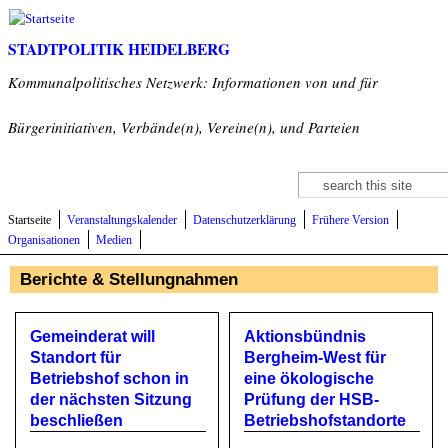
Direkt zum Inhalt
STADTPOLITIK HEIDELBERG
Kommunalpolitisches Netzwerk: Informationen von und für
Bürgerinitiativen, Verbände(n), Vereine(n), und Parteien
Suche
Suchformular
Startseite
Veranstaltungskalender
Datenschutzerklärung
Frühere Version
Organisationen
Medien
Berichte & Stellungnahmen
Gemeinderat will
Aktionsbündnis
Standort für
Bergheim-West für
Betriebshof schon in
eine ökologische
der nächsten Sitzung
Prüfung der HSB-
beschließen
Betriebshofstandorte