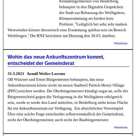
Klimabürgermeister von Heidelberg,
behauptet in den Digitalen Gesprächen
der Stadt zur Bebauung der Wolfsgärten,
Klimaerwärmung sei hierbei kein
Problem: "Lediglich bei sehr, sehr starken
Westwinden könnte theoretisch eine Erwärmung spürbar sein im Bereich
Wieblingen." Die RNZ berichtete am Dienstag den 30.03. darüber.
über 
Weiterlesen
Winde
Nieder
dem
Wohin das neue Ankunftszentrum kommt,
Umwelt
entscheidet der Gemeinderat
31.3.2021 Arnulf Weiler-Lorentz
OB Würzner und Erster Bürgermeister behaupten, das neue
Ankunftszentrum könne nicht im neuen Stadtteil Patrick-Henry-Village
(PHV) errichtet werden. Der Oberbürgermeister kündigt sogar an, solle der
Bürgerentscheid gegen die Verlagerung in die Wolfsgärten erfolgreich
sein, werde er werde den Land mitteilen, in Heidelberg stehe keine Fläche
für ein Ankunftszentrum zur Verfügung. Ein absichtliches Verwirrspiel.
Über eine solche Frage entscheidet selbstverständlich der Gemeinderat,
nicht der Oberbürgermeister, auch nicht der Baubürgermeister.
über W
Weiterlesen
neue
Ankunf