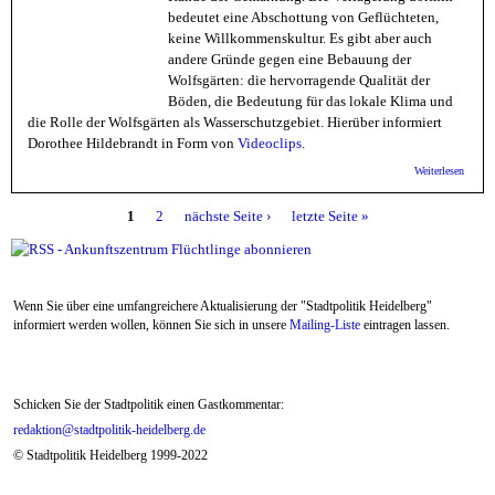
bedeutet eine Abschottung von Geflüchteten,
keine Willkommenskultur. Es gibt aber auch
andere Gründe gegen eine Bebauung der
Wolfsgärten: die hervorragende Qualität der
Böden, die Bedeutung für das lokale Klima und
die Rolle der Wolfsgärten als Wasserschutzgebiet. Hierüber informiert
Dorothee Hildebrandt in Form von
Videoclips
.
über
Weiterlesen
BAFF/
Wolfsg
1
2
nächste Seite ›
letzte Seite »
als
Seiten
Unterk
für
Flücht
nicht
geeign
Wenn Sie über eine umfangreichere Aktualisierung der "Stadtpolitik Heidelberg"
informiert werden wollen, können Sie sich in unsere
Mailing-Liste
eintragen lassen.
Schicken Sie der Stadtpolitik einen Gastkommentar:
redaktion@stadtpolitik-heidelberg.de
© Stadtpolitik Heidelberg 1999-2022