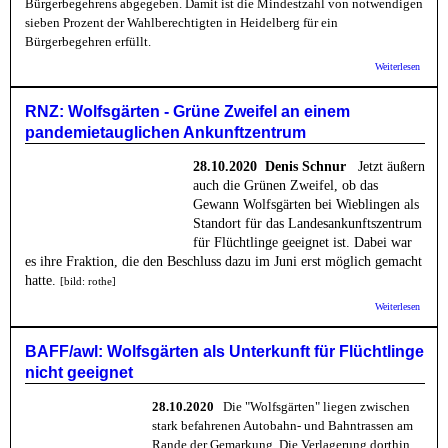
Bürgerbegehrens abgegeben. Damit ist die Mindestzahl von notwendigen
sieben Prozent der Wahlberechtigten in Heidelberg für ein
Bürgerbegehren erfüllt.
über S
Weiterlesen
Nötige
Untersc
Bürger
RNZ: Wolfsgärten - Grüne Zweifel an einem
"Ankun
pandemietauglichen Ankunftzentrum
erreich
28.10.2020 Denis Schnur
Jetzt äußern
auch die Grünen Zweifel, ob das
Gewann Wolfsgärten bei Wieblingen als
Standort für das Landesankunftszentrum
für Flüchtlinge geeignet ist. Dabei war
es ihre Fraktion, die den Beschluss dazu im Juni erst möglich gemacht
hatte.
[bild: rothe]
über 
Weiterlesen
Wolfsg
Grüne 
einem
BAFF/awl: Wolfsgärten als Unterkunft für Flüchtlinge
pandem
nicht geeignet
Ankunf
28.10.2020
Die "Wolfsgärten" liegen zwischen
stark befahrenen Autobahn- und Bahntrassen am
Rande der Gemarkung. Die Verlagerung dorthin