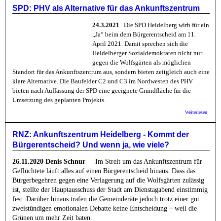
kommt
SPD: PHV als Alternative für das Ankunftszentrum
entsche
Gemein
24.3.2021
Die SPD Heidelberg wirb für ein
„Ja“ beim dem Bürgerentscheid am 11.
April 2021. Damit sprechen sich die
Heidelberger Sozialdemokraten nicht nur
gegen die Wolfsgärten als möglichen
Standort für das Ankunftszentrum aus, sondern bieten zeitgleich auch eine
klare Alternative. Die Baufelder C2 und C3 im Nordwesten des PHV
bieten nach Auffassung der SPD eine geeignete Grundfläche für die
Umsetzung des geplanten Projekts.
über 
Weiterlesen
als Alt
für das
Ankunf
RNZ: Ankunftszentrum Heidelberg - Kommt der
Bürgerentscheid? Und wenn ja, wie viele?
26.11.2020 Denis Schnur
Im Streit um das Ankunftszentrum für
Geflüchtete läuft alles auf einen Bürgerentscheid hinaus. Dass das
Bürgerbegehren gegen eine Verlagerung auf die Wolfsgärten zulässig
ist, stellte der Hauptausschuss der Stadt am Dienstagabend einstimmig
fest. Darüber hinaus trafen die Gemeinderäte jedoch trotz einer gut
zweistündigen emotionalen Debatte keine Entscheidung – weil die
Grünen um mehr Zeit baten.