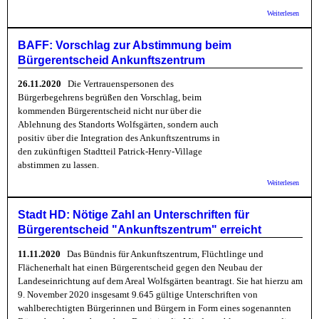
über 
Weiterlesen
Ankunf
Heidel
Kommt
BAFF: Vorschlag zur Abstimmung beim
Bürger
Bürgerentscheid Ankunftszentrum
Und we
wie vi
26.11.2020
Die Vertrauenspersonen des
Bürgerbegehrens begrüßen den Vorschlag, beim
kommenden Bürgerentscheid nicht nur über die
Ablehnung des Standorts Wolfsgärten, sondern auch
positiv über die Integration des Ankunftszentrums in
den zukünftigen Stadtteil Patrick-Henry-Village
abstimmen zu lassen.
über 
Weiterlesen
Vorsch
Absti
beim
Stadt HD: Nötige Zahl an Unterschriften für
Bürger
Bürgerentscheid "Ankunftszentrum" erreicht
Ankunf
11.11.2020
Das Bündnis für Ankunftszentrum, Flüchtlinge und
Flächenerhalt hat einen Bürgerentscheid gegen den Neubau der
Landeseinrichtung auf dem Areal Wolfsgärten beantragt. Sie hat hierzu am
9. November 2020 insgesamt 9.645 gültige Unterschriften von
wahlberechtigten Bürgerinnen und Bürgern in Form eines sogenannten