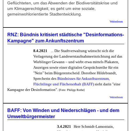
Geflüchteten, um das Abwenden der Biodiversitätskrise und
um Klimagerechtigkeit, es geht um eine soziale,
gemeinwohlorientierte Stadtentwicklung.
über 
Weiterlesen
Ergebn
Bürger
ist
RNZ: Bündnis kritisiert städtische "Desinformations-
überwä
Kampagne" zum Ankunftszentrum
8.4.2021
... Die Stadtverwaltung wünscht sich die
Verlagerung der Landeserstaufnahmeeinrichtung auf das
Wieblinger Gewann – und wirbt etwa mittels Plakaten,
Anzeigen sowie einer digitalen Gesprächsreihe für ein
"Nein" beim Bürgerentscheid. Dorothee Hildebrandt,
Sprecherin des
Bündnisses für Ankunftszentrum,
Flüchtlinge und Flächenerhalt (BAFF)
sieht darin "eine
Kampagne der Desinformation".
[Foto: Philipp Rothe]
über 
Weiterlesen
Bündnis
städtis
"Desin
BAFF: Von Winden und Niederschlägen - und dem
Kampa
Umweltbürgermeister
Ankunf
3.4.2021
Herr Schmidt-Lamontain,