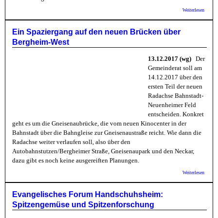
über D
Weiterlesen
gute W
Heidel
Schwer
Ein Spaziergang auf den neuen Brücken über
dem
Bergheim-West
Univer
Neuen
Feld
13.12.2017 (wg)
Der
Gemeinderat soll am
14.12.2017 über den
ersten Teil der neuen
Radachse Bahnstadt-
Neuenheimer Feld
entscheiden. Konkret
geht es um die Gneisenaubrücke, die vom neuen Kinocenter in der
Bahnstadt über die Bahngleise zur Gneisenaustraße reicht. Wie dann die
Radachse weiter verlaufen soll, also über den
Autobahnstutzen/Bergheimer Straße, Gneisenaupark und den Neckar,
dazu gibt es noch keine ausgereiften Planungen.
über E
Weiterlesen
Spazie
auf de
neuen
Evangelisches Forum Handschuhsheim:
Brück
Spitzengemüse und Spitzenforschung
über
Bergh