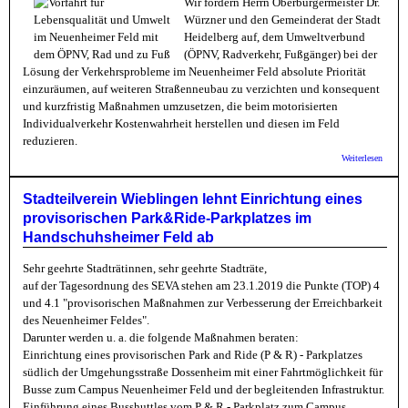
Wir fordern Herrn Oberbürgermeister Dr.
Unica
Würzner und den Gemeinderat der Stadt
Heidelberg auf, dem Umweltverbund
(ÖPNV, Radverkehr, Fußgänger) bei der
Lösung der Verkehrsprobleme im Neuenheimer Feld absolute Priorität
einzuräumen, auf weiteren Straßenneubau zu verzichten und konsequent
und kurzfristig Maßnahmen umzusetzen, die beim motorisierten
Individualverkehr Kostenwahrheit herstellen und diesen im Feld
reduzieren.
über Pe
Weiterlesen
Priorit
Umwel
im
Stadteilverein Wieblingen lehnt Einrichtung eines
Neuen
provisorischen Park&Ride-Parkplatzes im
Feld
Handschuhsheimer Feld ab
Sehr geehrte Stadträtinnen, sehr geehrte Stadträte,
auf der Tagesordnung des SEVA stehen am 23.1.2019 die Punkte (TOP) 4
und 4.1 "provisorischen Maßnahmen zur Verbesserung der Erreichbarkeit
des Neuenheimer Feldes".
Darunter werden u. a. die folgende Maßnahmen beraten:
Einrichtung eines provisorischen Park and Ride (P & R) - Parkplatzes
südlich der Umgehungsstraße Dossenheim mit einer Fahrtmöglichkeit für
Busse zum Campus Neuenheimer Feld und der begleitenden Infrastruktur.
Einführung eines Busshuttles vom P & R - Parkplatz zum Campus