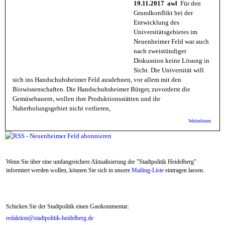
West
19.11.2017 awl
Für den
Grundkonflikt bei der
Entwicklung des
Universitätsgebietes im
Neuenheimer Feld war auch
nach zweistündiger
Diskussion keine Lösung in
Sicht. Die Universität will
sich ins Handschuhsheimer Feld ausdehnen, vor allem mit den
Biowissenschaften. Die Handschuhsheimer Bürger, zuvorderst die
Gemüsebauern, wollen ihre Produktionsstätten und ihr
Naherholungsgebiet nicht verlieren,
über
Weiterlesen
Evange
Forum
Hands
Spitze
und
Wenn Sie über eine umfangreichere Aktualisierung der "Stadtpolitik Heidelberg"
Spitze
informiert werden wollen, können Sie sich in unsere
Mailing-Liste
eintragen lassen.
Schicken Sie der Stadtpolitik einen Gastkommentar:
redaktion@stadtpolitik-heidelberg.de