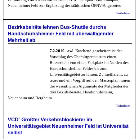
Neuenheimer Feld zur Ergänzung des städtischen ÖPNV-Angebotes
über St
Weiterlesen
Wiebli
Einric
provis
Bezirksbeiräte lehnen Bus-Shuttle durchs
Park&
Handschuhsheimer Feld mit überwältigender
Parkpl
Hands
Mehrheit ab
Feld a
7.2.2019 awl
Krachend gescheitert ist der
Vorschlag des Oberbürgermeisters einen
Busverkehr von einen Parkplatz im Norden des
Handschuhsheimer Feldes bis zum
Universitätsgebiet zu führen. Zu ineffizient, zu
teuer und ein Vorgriff auf den Masterplan, waren
die wesentlichen Argumente der Mitglieder der
drei Bezirksbeiräte, Handschuhsheim,
Neuenheim und Bergheim.
über
Weiterlesen
Bezirk
lehnen
Shuttl
VCD: Größter Verkehrsblockierer im
Hands
Universitätsgebiet Neuenheimer Feld ist Universität
Feld m
überwä
selbst
Mehrhe