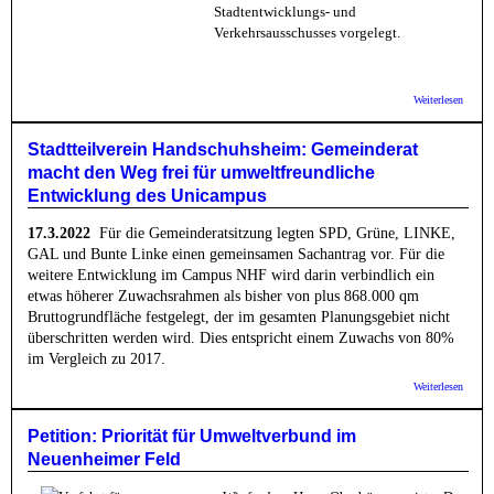
Stadtentwicklungs- und
Verkehrsausschusses vorgelegt.
über B
Weiterlesen
Paket 
Sofor
zum Ve
Stadtteilverein Handschuhsheim: Gemeinderat
Neuenh
macht den Weg frei für umweltfreundliche
Entwicklung des Unicampus
17.3.2022
Für die Gemeinderatsitzung legten SPD, Grüne, LINKE,
GAL und Bunte Linke einen gemeinsamen Sachantrag vor. Für die
weitere Entwicklung im Campus NHF wird darin verbindlich ein
etwas höherer Zuwachsrahmen als bisher von plus 868.000 qm
Bruttogrundfläche festgelegt, der im gesamten Planungsgebiet nicht
überschritten werden wird. Dies entspricht einem Zuwachs von 80%
im Vergleich zu 2017.
über
Weiterlesen
Stadtte
Hands
Gemein
Petition: Priorität für Umweltverbund im
macht
Neuenheimer Feld
frei für
umwelt
Entwic