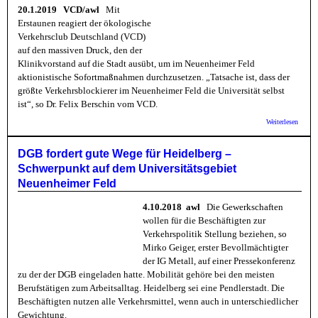
20.1.2019 VCD/awl
Mit
Erstaunen reagiert der ökologische
Verkehrsclub Deutschland (VCD)
auf den massiven Druck, den der
Klinikvorstand auf die Stadt ausübt, um im Neuenheimer Feld
aktionistische Sofortmaßnahmen durchzusetzen. „Tatsache ist, dass der
größte Verkehrsblockierer im Neuenheimer Feld die Universität selbst
ist“, so Dr. Felix Berschin vom VCD.
über 
Weiterlesen
Größte
Verkeh
im
DGB fordert gute Wege für Heidelberg –
Univer
Schwerpunkt auf dem Universitätsgebiet
Neuenh
ist Uni
Neuenheimer Feld
selbst
4.10.2018 awl
Die Gewerkschaften
wollen für die Beschäftigten zur
Verkehrspolitik Stellung beziehen, so
Mirko Geiger, erster Bevollmächtigter
der IG Metall, auf einer Pressekonferenz
zu der der DGB eingeladen hatte. Mobilität gehöre bei den meisten
Berufstätigen zum Arbeitsalltag. Heidelberg sei eine Pendlerstadt. Die
Beschäftigten nutzen alle Verkehrsmittel, wenn auch in unterschiedlicher
Gewichtung.