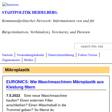
Direkt zum Inhalt
STADTPOLITIK HEIDELBERG
Kommunalpolitisches Netzwerk: Informationen von und für
Bürgerinitiativen, Verbände(n), Vereine(n), und Parteien
Suche
Suchformular
Startseite
Veranstaltungskalender
Datenschutzerklärung
Frühere Version
Organisationen
Medien
Mikroplastik
EURONICS: Wie Waschmaschinen Mikroplastik aus
Kleidung filtern
7.5.2022
Eine neue Waschmaschine
kaufen? Einen externen Filter
anschließen? Einen Wäscheball in die
Trommel geben? So filterst du