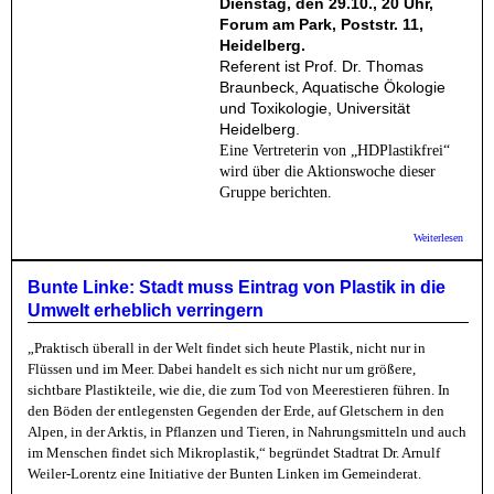
Dienstag, den 29.10., 20 Uhr,
Forum am Park, Poststr. 11,
Heidelberg.
Referent ist Prof. Dr. Thomas
Braunbeck, Aquatische Ökologie
und Toxikologie, Universität
Heidelberg.
Eine Vertreterin von „HDPlastikfrei“
wird über die Aktionswoche dieser
Gruppe berichten.
über B
Weiterlesen
Linke 
Umwel
Plastik
Bunte Linke: Stadt muss Eintrag von Plastik in die
Heraus
Umwelt erheblich verringern
für die
Stadtp
„Praktisch überall in der Welt findet sich heute Plastik, nicht nur in
Flüssen und im Meer. Dabei handelt es sich nicht nur um größere,
sichtbare Plastikteile, wie die, die zum Tod von Meerestieren führen. In
den Böden der entlegensten Gegenden der Erde, auf Gletschern in den
Alpen, in der Arktis, in Pflanzen und Tieren, in Nahrungsmitteln und auch
im Menschen findet sich Mikroplastik,“ begründet Stadtrat Dr. Arnulf
Weiler-Lorentz eine Initiative der Bunten Linken im Gemeinderat.