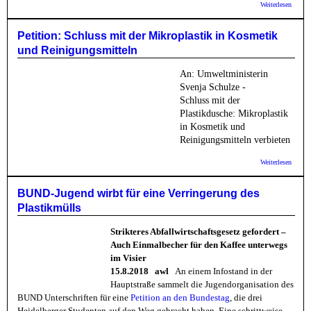
über
Weiterlesen
Bunte
Linke:
Stadt
Petition: Schluss mit der Mikroplastik in Kosmetik
muss
und Reinigungsmitteln
Eintra
von
Plastik
An: Umweltm
inisterin
die
Svenja Schulze -
Umwel
Schluss mit der
erhebl
verrin
Plastikdusche: Mikroplastik
in Kosmetik und
Reinigungsmitteln verbieten
über Pe
Weiterlesen
Schlus
Mikrop
Kosme
BUND-Jugend wirbt für eine Verringerung des
Reinig
Plastikmülls
Strikteres Abfallwirtschaftsgesetz gefordert –
Auch Einmalbecher für den Kaffee unterwegs
im Visier
15.8.2018 awl
An einem Infostand in der
Hauptstraße sammelt die Jugendorganisation des
BUND Unterschriften für eine
Petition an den Bundestag
, die drei
Heidelberger Studenten auf den Weg gebracht haben. Eine schrittweise