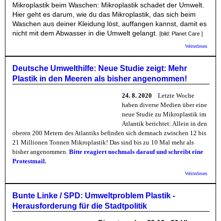
Mikroplastik beim Waschen: Mikroplastik schadet der Umwelt.
Hier geht es darum, wie du das Mikroplastik, das sich beim
Waschen aus deiner Kleidung löst, auffangen kannst, damit es
nicht mit dem Abwasser in die Umwelt gelangt.
[bild: Planet Care ]
über
Weiterlesen
EURO
Wie
Wasch
Deutsche Umwelthilfe: Neue Studie zeigt: Mehr
Mikrop
Plastik in den Meeren als bisher angenommen!
aus Kl
filtern
24. 8. 2020
Letzte Woche
haben diverse Medien über eine
neue Studie zu Mikroplastik im
Atlantik berichtet: Allein in den
oberen 200 Metern des Atlantiks befinden sich demnach zwischen 12 bis
21 Millionen Tonnen Mikroplastik! Das sind bis zu 10 Mal mehr als
bisher angenommen.
Bitte reagiert nochmals darauf und schreibt eine
Protestmail.
über D
Weiterlesen
Umwelt
Neue S
zeigt:
Bunte Linke / SPD: Umweltproblem Plastik -
Plasti
Herausforderung für die Stadtpolitik
Meeren
bisher
angen