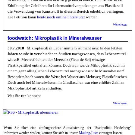
Erhöhung der Gebühren für Lebensmittelverpackungen aus Plastik soll
die Verwendung von Kunststoff in diesem Bereich erheblich verringern.
Die Petition kann
heute noch online unterstützt
werden.
über 
Weiterlesen
Jugen
wirbt f
eine
foodwatch: Mikroplastik in Mineralwasser
Verrin
des
30.7.2018
Mikroplastik in Lebensmitteln ist nicht neu: In den letzten
Plasti
Jahren wurde in verschiedenen Studien nachgewiesen, dass Lebensmittel
wie z.B. Meeresfrüchte oder Meersalz (Fleur de Sel) winzige
Plastikpartikel enthalten können. Doch nun wurde Mikroplastik auch in
einem ganz alltäglichen Lebensmittel nachgewiesen: In Mineralwasser!
Besonders hoch waren die Werte bei Wasser aus Mehrweg-Plastikflaschen.
Doch auch bei Mineralwässern in Glasflaschen war eine erhöhte Zahl an
Mikroplastik-Partikeln enthalten.
Was Sie tun können:
über
Weiterlesen
foodwa
Mikrop
in
Minera
Wenn Sie über eine umfangreichere Aktualisierung der "Stadtpolitik Heidelberg"
informiert werden wollen, können Sie sich in unsere
Mailing-Liste
eintragen lassen.