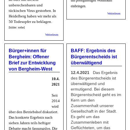
um preisgünstigen Wohnraum
unberechenbaren und
einbringen.
tückischen Virus gestorben. In
über B
Weiterlesen
Heidelberg haben wir mehr als
weiter 
Bürgere
50 Todesopfer zu beklagen.
zum
[bilder: rothe]
Ankunft
über OB Würzner: Heute gedenken wir gemeinsam der
Weiterlesen
Opfer der Corona-Pandemie
Bürger+innen für
BAFF: Ergebnis des
Bergheim: Offener
Bürgerentscheids ist
Brief zur Entwicklung
überwältigend
von Bergheim-West
12.4.2021
Das Ergebnis
des Bürgerentscheids ist
10.4.
überwältigend und
2021
ermutigend. Bei diesem
Bürgerentscheid geht es im
Seit
Kern um den
2014
Zusammenhalt unserer
wird
Gesellschaft in der Stadt.
über den Betriebshof diskutiert.
Es geht um das
Das konkrete Ergebnis nach
Zusammenleben mit
sieben Jahren teils heftiger
Geflüchteten, um das
Debatte macht fassungslos. Die