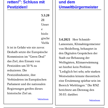
retten!": Schluss mit
und dem
Pestiziden!
Umweltbürgermeister
5.3.20
21
Unser
e
biolo
gische
3.4.2021
Herr Schmidt-
Vielfa
Lamontain, Klimabürgermeister
lt ist in Gefahr wie nie zuvor.
von Heidelberg, behauptet in
Deshalb setzte die Europäische
den Digitalen Gesprächen der
Kommission im “Green Deal”
Stadt zur Bebauung der
das Ziel, den Einsatz von
Wolfsgärten, Klimaerwärmung
Pestiziden um 50 % zu
sei hierbei kein Problem:
reduzieren. Die
"Lediglich bei sehr, sehr starken
Pestizidindustrie, ihre
Westwinden könnte theoretisch
Verbündeten im Europäischen
eine Erwärmung spürbar sein im
Parlament und die nationalen
Bereich Wieblingen." Die RNZ
Regierungen greifen dieses
berichtete am Dienstag den
historische Ziel an.
30.03. darüber.
über EU Bürgerinitiative "Bienen und Bauern retten!":
Weiterlesen
über B
Weiterlesen
Schluss mit Pestiziden!
Winden
Nieders