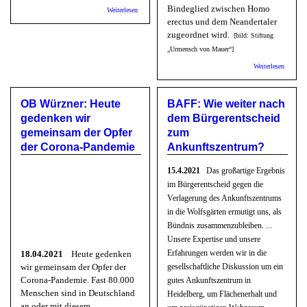
Bindeglied zwischen Homo
über rnv: Ab sofort nur noch FFP2-Masken in Bus und
Weiterlesen
Bahn
erectus und dem Neandertaler
zugeordnet wird.
[bild: Stiftung
„Urmensch von Mauer“]
über Wi
Weiterlesen
der Ho
heidelbe
OB Würzner: Heute
BAFF: Wie weiter nach
gedenken wir
dem Bürgerentscheid
gemeinsam der Opfer
zum
der Corona-Pandemie
Ankunftszentrum?
15.4.2021
Das großartige Ergebnis
im Bürgerentscheid gegen die
Verlagerung des Ankunftszentrums
in die Wolfsgärten ermutigt uns, als
Bündnis zusammenzubleiben. ...
Unsere Expertise und unsere
Erfahrungen werden wir in die
18.04.2021
Heute gedenken
wir gemeinsam der Opfer der
gesellschaftliche Diskussion um ein
Corona-Pandemie. Fast 80.000
gutes Ankunftszentrum in
Menschen sind in Deutschland
Heidelberg, um Flächenerhalt und
an oder mit diesem